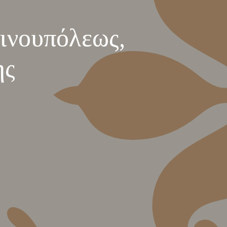
ινουπόλεως,
ης