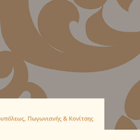
υπόλεως, Πωγωνιανής & Κονίτσης