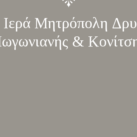
 Ιερά Μητρόπολη Δρυ
ωγωνιανής & Κονίτσ