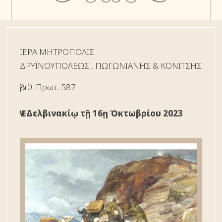
ΙΕΡΑ ΜΗΤΡΟΠΟΛΙΣ
ΔΡYΪΝΟΥΠΟΛΕΩΣ , ΠΩΓΩΝΙΑΝΗΣ & ΚΟΝΙΤΣΗΣ
Ἀριθ. Πρωτ. 587
Ἐν Δελβινακίῳ τῇ 16ῃ Ὀκτωβρίου 2023