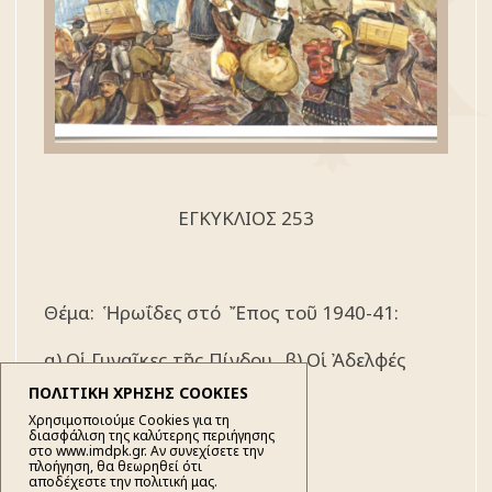
ΕΓΚΥΚΛΙΟΣ 253
Θέμα:
Ἡρωΐδες στό Ἔπος τοῦ 1940-41:
α) Οἱ Γυναῖκες τῆς Πίνδου. β) Οἱ Ἀδελφές
Νοσοκόμες.
ΠΟΛΙΤΙΚΗ ΧΡΗΣΗΣ COOKIES
Χρησιμοποιούμε Cookies για τη
διασφάλιση της καλύτερης περιήγησης
στο www.imdpk.gr. Αν συνεχίσετε την
πλοήγηση, θα θεωρηθεί ότι
αποδέχεστε την πολιτική μας.
Ἀγαπητοί μου Χριστιανοί,