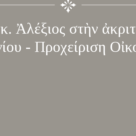
 κ. Ἀλέξιος στὴν ἀκρι
ίου - Προχείριση Οἰκ