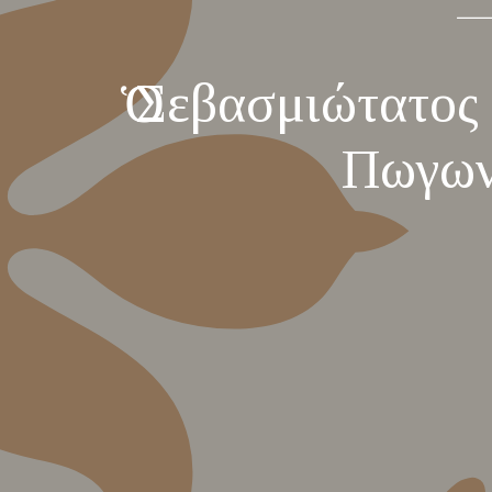
Ὁ Σεβασμιώτατος
Πωγων