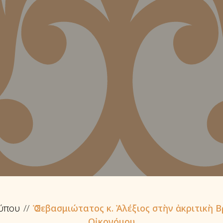
Τύπου
Ὁ Σεβασμιώτατος κ. Ἀλέξιος στὴν ἀκριτικὴ 
Οἰκονόμου