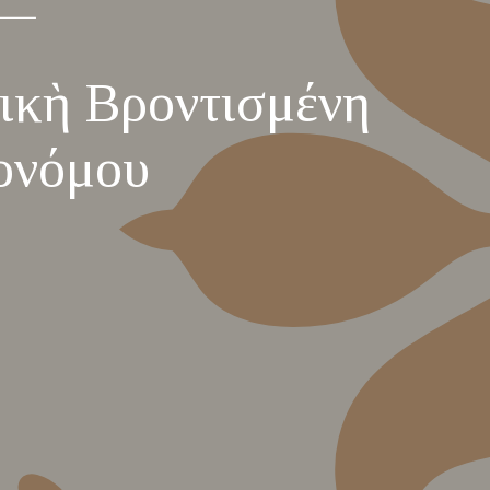
τικὴ Βροντισμένη
ονόμου