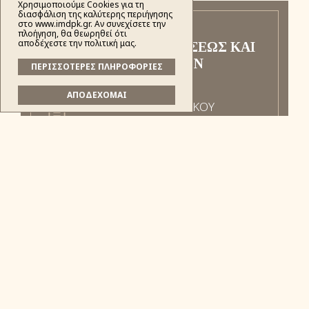
Χρησιμοποιούμε Cookies για τη
διασφάλιση της καλύτερης περιήγησης
στο www.imdpk.gr. Αν συνεχίσετε την
πλοήγηση, θα θεωρηθεί ότι
αποδέχεστε την πολιτική μας.
ΈΓΓΡΑΦΑ ΠΕΡΊ ΤΕΛΈΣΕΩΣ ΚΑΙ
ΜΗ ΤΕΛΈΣΕΩΣ ΓΆΜΩΝ
ΠΕΡΙΣΣΟΤΕΡΕΣ ΠΛΗΡΟΦΟΡΙΕΣ
ΑΠΟΔΕΧΟΜΑΙ
ΑΙΤΗΣΙΣ ΠΙΣΤΟΠΟΙΗΤΙΚΟΥ
ΑΓΑΜΙΑΣ ΕΚΤΟΣ Ι.ΜΗΤΡ.
ΓΕΝΙΚΕΣ ΠΛΗΡΟΦΟΡΙΕΣ ΓΙΑ ΤΗΝ
ΤΕΛΕΣΗ ΓΑΜΟΥ
ΔΗΛΩΣΙΣ ΤΕΛΕΣΕΩΣ
ΘΡΗΣΚΕΥΤΙΚΟΥ ΓΑΜΟΥ
ΕΓΓΥΗΤΙΚΟΝ ΓΑΜΟΥ
ΠΙΣΤΟΠΟΙΗΤΙΚΟ ΑΓΑΜΙΑΣ ΕΝΤΟΣ
Ι. ΜΗΤΡ