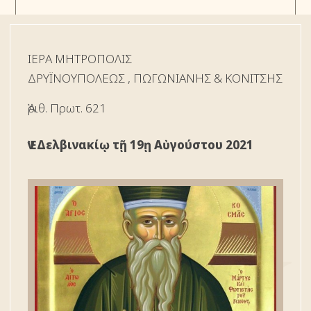
ΙΕΡΑ ΜΗΤΡΟΠΟΛΙΣ
ΔΡYΪΝΟΥΠΟΛΕΩΣ , ΠΩΓΩΝΙΑΝΗΣ & ΚΟΝΙΤΣΗΣ
Ἀριθ. Πρωτ. 621
Ἐν Δελβινακίῳ τῇ 19ῃ Αὐγούστου 2021