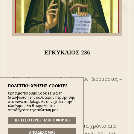
ΕΓΚΥΚΛΙΟΣ 236
Θέμα:
Ὁ Ἅγιος Κοσμᾶς ὁ Αἰτωλός: Ἱερομάρτυς –
ΠΟΛΙΤΙΚΗ ΧΡΗΣΗΣ COOKIES
Ἐθναπόστολος (1714-1779)
Χρησιμοποιούμε Cookies για τη
διασφάλιση της καλύτερης περιήγησης
Ἀγαπητοί μου Χριστιανοί,
στο www.imdpk.gr. Αν συνεχίσετε την
πλοήγηση, θα θεωρηθεί ότι
αποδέχεστε την πολιτική μας.
-Α-
ΠΕΡΙΣΣΟΤΕΡΕΣ ΠΛΗΡΟΦΟΡΙΕΣ
Συμπληρώθηκαν, φέτος, διακόσια χρόνια ἀπό
ΑΠΟΔΕΧΟΜΑΙ