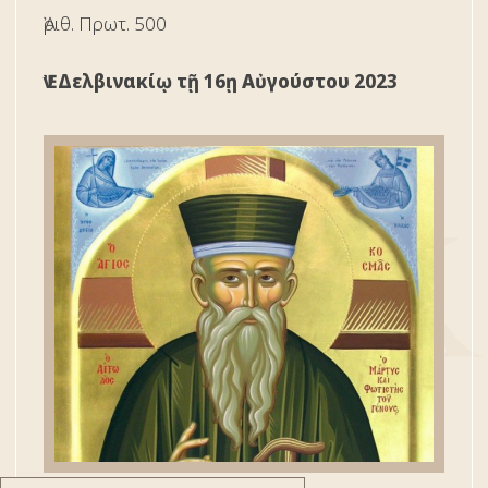
Ἀριθ. Πρωτ. 500
Ἐν Δελβινακίῳ τῇ 16ῃ Αὐγούστου 2023