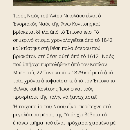
Ἱερός Ναός τοῦ Ἁγίου Νικολάου εἶναι ὁ
Ἐνοριακός Ναός τῆς Ἄνω Κονίτσης καί
βρίσκεται δίπλα ἀπό τό Ἐπισκοπείο. Τό
σημερινό κτίσμα χρονολογεῖται ἀπό τό 1842
καί κτίστηκε στή θέση παλαιότερου πού
βρισκόταν στή θέση αὐτή ἀπό τό 1612. Ὁ Ναός
πού ὑπῆρχε πυρπολήθηκε ἀπό τόν Καπλάν
Μπέη στίς 22 Ἰανουαρίου 1829 καί μετά ἀπό
τρία χρόνια ἀποφασίστηκε ἀπό τόν Ἐπίσκοπο
Βελλᾶς καί Κονίτσης Ἰωσήφ καί τούς
προκρίτους τῆς πόλης νά ξαναχτιστεῖ.
Ἡ τοιχοποιΐα τοῦ Ναοῦ εἶναι περίτεχνη στό
μεγαλύτερο μέρος της. Ὑπάρχει βέβαια τό
ἐπάνω τμῆμα πού εἶναι πρόχειρα χτισμένο μέ