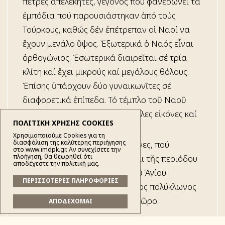
πέτρες ἀπελέκητες, γεγονός πού φανερώνει τά
ἐμπόδια πού παρουσιάστηκαν ἀπό τούς
Τούρκους, καθώς δέν ἐπέτρεπαν οἱ Ναοί να
ἔχουν μεγάλο ὕψος. Ἐξωτερικά ὁ Ναός εἶναι
ὀρθογώνιος. Ἐσωτερικά διαιρεῖται σέ τρία
κλίτη καί ἔχει μικρούς καί μεγάλους θόλους.
Ἐπίσης ὑπάρχουν δύο γυναικωνῖτες σέ
διαφορετικά ἐπίπεδα. Τό τέμπλο τοῦ Ναοῦ
εἶναι ξυλόγλυπτο μέ ὀκτώ μεγάλες εἰκόνες καί
ΠΟΛΙΤΙΚΗ ΧΡΗΣΗΣ COOKIES
τριάντα μικρές σέ δύο σειρές.
Χρησιμοποιούμε Cookies για τη
διασφάλιση της καλύτερης περιήγησης
Οἱ περισσότερες φορητές εἰκόνες, πού
στο www.imdpk.gr. Αν συνεχίσετε την
πλοήγηση, θα θεωρηθεί ότι
φυλάσσονται σήμερα ἐκεῖ, εἶναι τῆς περιόδου
αποδέχεστε την πολιτική μας.
1850 καί ἔπειτα. Στήν αὐλή τοῦ Ἁγίου
ΠΕΡΙΣΣΟΤΕΡΕΣ ΠΛΗΡΟΦΟΡΙΕΣ
Νικολάου ὑπάρχει ἕνας μεγάλος πολύκλωνος
πλάτανος πού σκιάζει ὅλο τό χῶρο.
ΑΠΟΔΕΧΟΜΑΙ