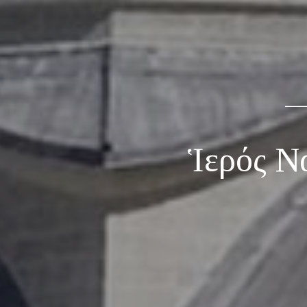
Ἱερός Ν