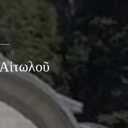
 Αἰτωλοῦ