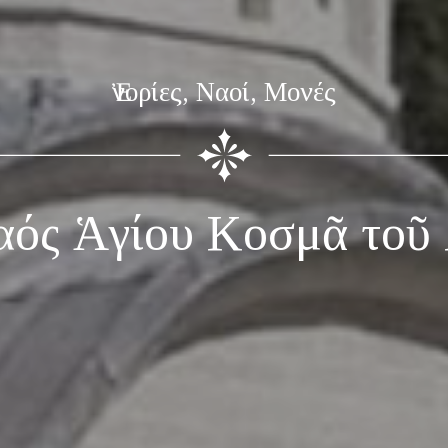
Ἐνορίες, Ναοί, Μονές
αός Ἁγίου Κοσμᾶ τοῦ