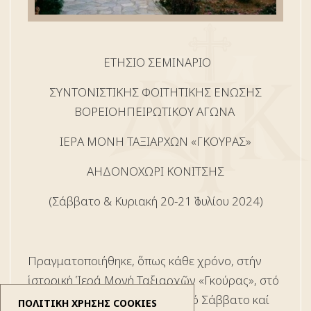
ΕΤΗΣΙΟ ΣΕΜΙΝΑΡΙΟ
ΣΥΝΤΟΝΙΣΤΙΚΗΣ ΦΟΙΤΗΤΙΚΗΣ ΕΝΩΣΗΣ
ΒΟΡΕΙΟΗΠΕΙΡΩΤΙΚΟΥ ΑΓΩΝΑ
ΙΕΡΑ ΜΟΝΗ ΤΑΞΙΑΡΧΩΝ «ΓΚΟΥΡΑΣ»
ΑΗΔΟΝΟΧΩΡΙ ΚΟΝΙΤΣΗΣ
(Σάββατο & Κυριακή 20-21 Ἰουλίου 2024)
Πραγματοποιήθηκε, ὅπως κάθε χρόνο, στήν
ἱστορική Ἱερά Μονή Ταξιαρχῶν «Γκούρας», στό
χωριό Ἀηδονοχώρι Κονίτσης, τό Σάββατο καί
ΠΟΛΙΤΙΚΗ ΧΡΗΣΗΣ COOKIES