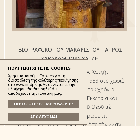
ΒΙΟΓΡΑΦΙΚΟ ΤΟΥ ΜΑΚΑΡΙΣΤΟΥ ΠΑΤΡΟΣ
ΧΑΡΑΛΑΜΠΟΥΣ ΧΑΤΖΗ
ΠΟΛΙΤΙΚΗ ΧΡΗΣΗΣ COOKIES
Ὁ μακαριστὸς πατὴρ Χαράλαμπος Χατζὴς
Χρησιμοποιούμε Cookies για τη
γεννήθηκε τὴν 1ην Ὀκτωβρίου 1953 στὸ χωριὸ
διασφάλιση της καλύτερης περιήγησης
στο www.imdpk.gr. Αν συνεχίσετε την
Πηγὴ Κονίτσης. Ἀπὸ τὰ νεανικὰ του χρόνια
πλοήγηση, θα θεωρηθεί ότι
αποδέχεστε την πολιτική μας.
ἔδειξε ἰδιαίτερη ἀγάπη γιὰ τὴν Ἐκκλησία καὶ
ΠΕΡΙΣΣΟΤΕΡΕΣ ΠΛΗΡΟΦΟΡΙΕΣ
πόθο νὰ διακονήσει τὸν λαὸ τοῦ Θεοῦ μὲ
ταπείνωση καὶ συνέπεια. Ἐκπλήρωσε τὶς
ΑΠΟΔΕΧΟΜΑΙ
στρατιωτικὲς του ὑποχρεώσεις ἀπὸ τὴν 22αν
Ὀκτωβρίου 1973 ἕως τὴν 15ην Δεκεμβρίου