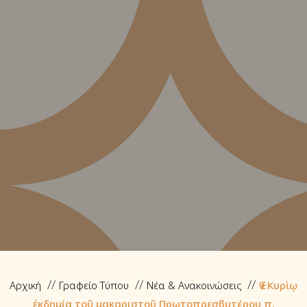
Αρχική
Γραφείο Τύπου
Νέα & Ανακοινώσεις
Ἐν Κυρὶῳ
ἐκδημία τοῦ μακαριστοῦ Πρωτοπρεσβυτέρου π.