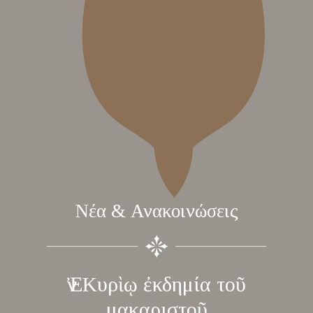
Νέα & Ανακοινώσεις
Ἐν Κυρὶῳ ἐκδημία τοῦ
μακαριστοῦ