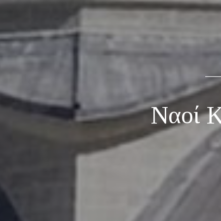
Ναοί Κ