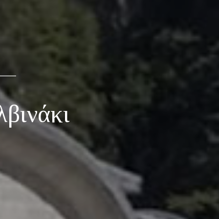
λβινάκι