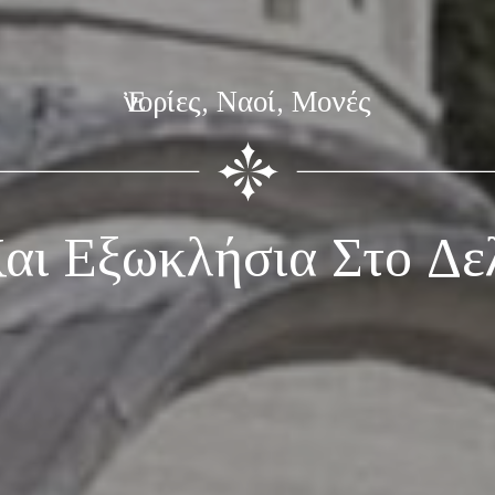
Ἐνορίες, Ναοί, Μονές
αι Εξωκλήσια Στο Δε