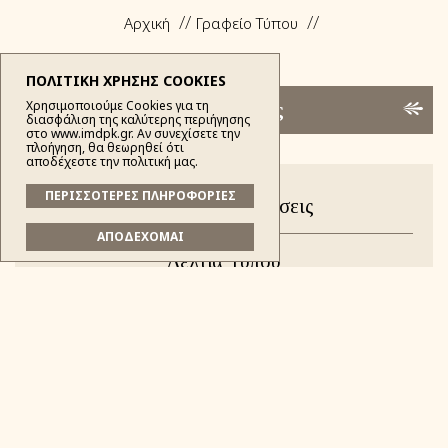
Αρχική
Γραφείο Τύπου
ΠΟΛΙΤΙΚΗ ΧΡΗΣΗΣ COOKIES
Χρησιμοποιούμε Cookies για τη
Κατηγορίες
διασφάλιση της καλύτερης περιήγησης
στο www.imdpk.gr. Αν συνεχίσετε την
πλοήγηση, θα θεωρηθεί ότι
αποδέχεστε την πολιτική μας.
ΠΕΡΙΣΣΟΤΕΡΕΣ ΠΛΗΡΟΦΟΡΙΕΣ
Νέα & Ανακοινώσεις
ΑΠΟΔΕΧΟΜΑΙ
Δελτία Τύπου
Εγκύκλιοι
Κείμενα τρίτων
Ομιλίες