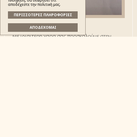
πλοήγηση, θα θεωρηθεί ότι
αποδέχεστε την πολιτική μας.
ΠΕΡΙΣΣΟΤΕΡΕΣ ΠΛΗΡΟΦΟΡΙΕΣ
ΑΠΟΔΕΧΟΜΑΙ
Με ιδιαίτερη χαρά σας προσκαλούμε στην
ενημερωτική εκδήλωση που διοργανώνεται με
στόχο την ανάδειξη της σημασίας της
κοινωνικής συνοχής και της ψυχολογικής
υποστήριξης στην επαρχία μας, την
Κυριακή,
17 Μαΐου 2026 στις 18:00 στην
Αίθουσα Εκδηλώσεων Δημαρχείου
Κόνιτσας.
Το κεντρικό θέμα της εκδήλωσης είναι
«Το
Αίσθημα του "Ανήκειν": Η Ψυχολογική
Διάσταση και η Ενορία ως Κοινότητα»
.