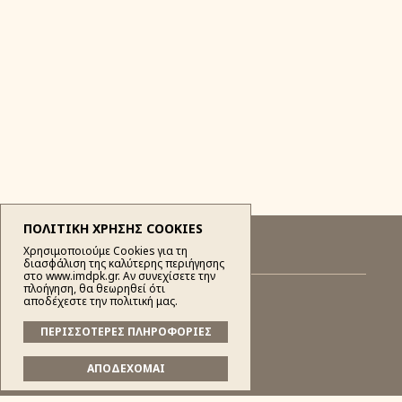
ΠΟΛΙΤΙΚΗ ΧΡΗΣΗΣ COOKIES
Χρησιμοποιούμε Cookies για τη
διασφάλιση της καλύτερης περιήγησης
στο www.imdpk.gr. Αν συνεχίσετε την
πλοήγηση, θα θεωρηθεί ότι
αποδέχεστε την πολιτική μας.
ΠΕΡΙΣΣΟΤΕΡΕΣ ΠΛΗΡΟΦΟΡΙΕΣ
Ιερά Μητρόπολις
ΑΠΟΔΕΧΟΜΑΙ
Τοπική Αγιολογία