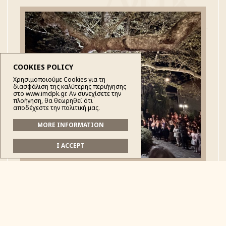
COOKIES POLICY
Χρησιμοποιούμε Cookies για τη
διασφάλιση της καλύτερης περιήγησης
στο www.imdpk.gr. Αν συνεχίσετε την
πλοήγηση, θα θεωρηθεί ότι
αποδέχεστε την πολιτική μας.
MORE INFORMATION
I ACCEPT
Με λαμπρότητα και κατάνυξη τελέστηκε στην
Ιερά Μητρόπολη Δρυινουπόλεως, Πωγωνιανής
& Κονίτσης η ακολουθία της Αναστάσεως,