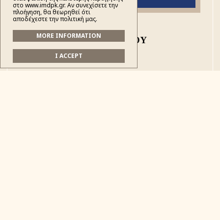
στο www.imdpk.gr. Αν συνεχίσετε την
πλοήγηση, θα θεωρηθεί ότι
αποδέχεστε την πολιτική μας.
MORE INFORMATION
ΔΕΛΤΙΟ ΤΥΠΟΥ
I ACCEPT
Ὁ Σεβασμιώτατος Μητροπολίτης
Δρυϊνουπόλεως, Πωγωνιανῆς καί Κονίτσης
κύριος ΑΝΔΡΕΑΣ,
ἔκανε τίς ἀκόλουθες δηλώσεις:
«Ὁ μεγάλος καί ἅγιος Προκάτοχός μου, ἀοίδιμος
Μητροπολίτης Δρυϊνουπόλεως, Πωγωνιανῆς
καί Κονίτσης κυρός ΣΕΒΑΣΤΙΑΝΟΣ ἔλεγε συχνά,
ὅτι «οἱ Ἀλβανοί δέν ἔχουν μπέσα» Ὁ λόγος αὐτός,
πού ἔμεινε παροιμιώδης, ἔχει πολλές φορές