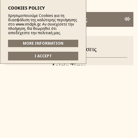
COOKIES POLICY
Χρησιμοποιούμε Cookies για τη
Κατηγορίες
διασφάλιση της καλύτερης περιήγησης
στο www.imdpk.gr. Αν συνεχίσετε την
πλοήγηση, θα θεωρηθεί ότι
αποδέχεστε την πολιτική μας.
MORE INFORMATION
Νέα & Ανακοινώσεις
I ACCEPT
Δελτία Τύπου
Εγκύκλιοι
Ομιλίες
Κοινοποίησις