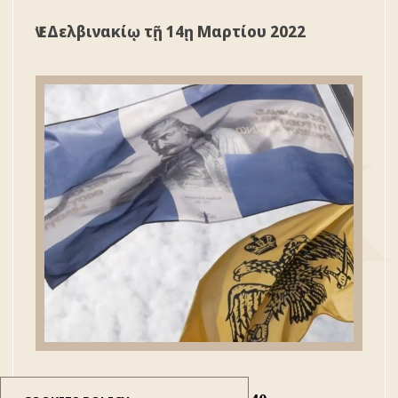
Ἐν Δελβινακίῳ τῇ 14ῃ Μαρτίου 2022