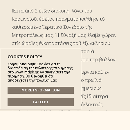
Ἔπειτα ἀπό 2 ἐτῶν διακοπή, λόγω τοῦ
Κορωνοϊοῦ, ἐφέτος πραγματοποιήθηκε τό
καθιερωμένο Ἱερατικό Συνέδριο τῆς
Μητροπόλεως μας. Ἡ Σύναξή μας ἔλαβε χώραν
στίς ὡραῖες ἐγκαταστάσεις τοῦ ἐξωκκλησίου
«Παναγία», κοντά στό χωριό Σιταριά
COOKIES POLICY
Πωγωνίου, μέσα σ΄ἕνα πανέμορφο περιβάλλον.
Χρησιμοποιούμε Cookies για τη
διασφάλιση της καλύτερης περιήγησης
Τό πρωί τελέσθηκε ἡ Θεία Λειτουργία καί, ἐν
στο www.imdpk.gr. Αν συνεχίσετε την
πλοήγηση, θα θεωρηθεί ότι
συνεχείᾳ, παρετέθη ἕνα πλούσιο πρωϊνό
αποδέχεστε την πολιτική μας.
πρόγευμα στούς αἰδεσ/τους Ἐφημερίους.
MORE INFORMATION
Ἀμέσως μετά, ἀκολούθησαν τρεῖς ἰδιαίτερα
I ACCEPT
ἐνδιαφέρουσες εἰσηγήσεις ἀπό ἐκλεκτούς
ὁμιλητάς, πού ἦλθαν ἐξ Ἀθηνῶν καί Ἰωαννίνων,
ἤτοι: