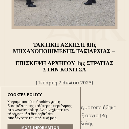
ΤΑΚΤΙΚΗ ΑΣΚΗΣΗ 8Ης
ΜΗΧΑΝΟΠΟΙΗΜΕΝΗΣ ΤΑΞΙΑΡΧΙΑΣ –
ΕΠΙΣΚΕΨΗ ΑΡΧΗΓΟΥ 1ης ΣΤΡΑΤΙΑΣ
ΣΤΗΝ ΚΟΝΙΤΣΑ
(Τετάρτη 7 Ἰουνίου 2023)
COOKIES POLICY
Χρησιμοποιούμε Cookies για τη
διασφάλιση της καλύτερης περιήγησης
Τήν Τετάρτη 7 Ἰουνίου 2023, πραγματοποιήθηκε
στο www.imdpk.gr. Αν συνεχίσετε την
πλοήγηση, θα θεωρηθεί ότι
ἀπό τήν 8η Μηχανοποιημένη Ταξιαρχία (8η
αποδέχεστε την πολιτική μας.
Μεραρχία Πεζικοῦ), στό πεδίο βολῆς
MORE INFORMATION