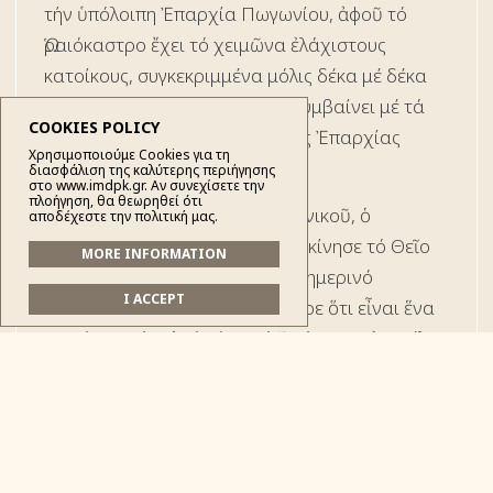
τήν ὑπόλοιπη Ἐπαρχία Πωγωνίου, ἀφοῦ τό
Ὡραιόκαστρο ἔχει τό χειμῶνα ἐλάχιστους
κατοίκους, συγκεκριμμένα μόλις δέκα μέ δέκα
πέντε (10-15), ὅπως ἄλλωστε συμβαίνει μέ τά
COOKIES POLICY
περισσότερα σχεδόν χωριά τῆς Ἐπαρχίας
Χρησιμοποιούμε Cookies για τη
Πωγωνίου.
διασφάλιση της καλύτερης περιήγησης
στο www.imdpk.gr. Αν συνεχίσετε την
πλοήγηση, θα θεωρηθεί ότι
Κατά τήν διάρκεια τοῦ Κοινωνικοῦ, ὁ
αποδέχεστε την πολιτική μας.
Σεβασμιώτατος κ. ΑΝΔΡΕΑΣ, ξεκίνησε τό Θεῖο
MORE INFORMATION
Κήρυγμά του μιλῶντας γιά τό σημερινό
I ACCEPT
Εὐαγγελικό Ἀνάγνωσμα, ἀνέφερε ὅτι εἶναι ἕνα
μικρό κομμάτι ἀπό τό Κατά Ἰωάννην Εὐαγγέλιο,
πού παρουσιάζει τήν συνομιλία τοῦ Κυρίου μέ
τόν εὐσεβῆ Ἰουδαῖο, τόν Νικόδημο.
Ὁ Νκόδημος, ἐπισκέφθηκε κάποτε τόν Κύριο
καί τοῦ ὑπέβαλε τό ἐξῆς ἐρώτημα: «Τί πρέπει νά