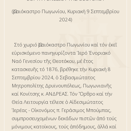
(Ὡραιόκαστρο Πωγωνίου, Κυριακή 9 Σεπτεμβρίου
2024)
Στό χωριό Ὡραιόκαστρο Πωγωνίου καί τόν ἐκεῖ
εὑρισκόμενο πανηγυρίζοντα Ἱερό Ἐνοριακό
Ναό Γενεσίου τῆς Θεοτόκου, μέ ἔτος
κατασκευῆς τό 1876, βρέθηκε τήν Κυριακή 8
Σεπτεμβρίου 2024, ὁ Σεβασμιώτατος
Μητροπολίτης Δρυϊνουπόλεως, Πωγωνιανῆς
καί Κονίτσης κ. ΑΝΔΡΕΑΣ. Τόν Ὄρθρο καί τήν
Θεία Λειτουργία τέλεσε ὁ Αἰδεσιμώτατος
Ἱερέας - Οἰκονόμος π. Γεράσιμος Μπούμπας,
συμπροσευχομένων δεκάδων πιστῶν ἀπό τούς
μόνιμους κατοίκους, τούς ἀπόδημους, ἀλλά καί