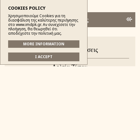
COOKIES POLICY
Χρησιμοποιούμε Cookies για τη
Κατηγορίες
διασφάλιση της καλύτερης περιήγησης
στο www.imdpk.gr. Αν συνεχίσετε την
πλοήγηση, θα θεωρηθεί ότι
αποδέχεστε την πολιτική μας.
MORE INFORMATION
Νέα & Ανακοινώσεις
I ACCEPT
Δελτία Τύπου
Εγκύκλιοι
Ομιλίες
Κοινοποίησις