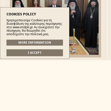
COOKIES POLICY
Χρησιμοποιούμε Cookies για τη
διασφάλιση της καλύτερης περιήγησης
στο www.imdpk.gr. Αν συνεχίσετε την
πλοήγηση, θα θεωρηθεί ότι
αποδέχεστε την πολιτική μας.
MORE INFORMATION
I ACCEPT
Κατόπιν της εκλογής από την Ιερά Σύνοδο της
Ιεραρχίας της Εκκλησίας της Ελλάδος των
Σεβασμιωτάτων Μητροπολιτών Δρυϊνουπόλεως,
Πωγωνιανής και Κονίτσης κ. Αλεξίου και Κορίνθου κ.
Παύλου, την Παρασκευή 7 Νοεμβρίου 2025,
πραγματοποιήθηκε η Τελετή της νενομισμένης
Διαβεβαιώσεως των δύο νέων Ιεραρχών, ενώπιον του
Εξοχοτάτου Προέδρου της Ελληνικής Δημοκρατίας κ.