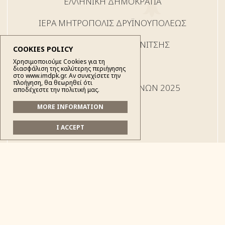
ΕΛΛΗΝΙΚΗ ΔΗΜΟΚΡΑΤΙΑ
ΙΕΡΑ ΜΗΤΡΟΠΟΛΙΣ ΔΡΥÏΝΟΥΠΟΛΕΩΣ
ΠΩΓΩΝΙΑΝΗΣ ΚΑΙ ΚΟΝΙΤΣΗΣ
COOKIES POLICY
Χρησιμοποιούμε Cookies για τη
διασφάλιση της καλύτερης περιήγησης
στο www.imdpk.gr. Αν συνεχίσετε την
πλοήγηση, θα θεωρηθεί ότι
ΕΓΚΥΚΛΙΟΣ ΧΡΙΣΤΟΥΓΕΝΝΩΝ 2025
αποδέχεστε την πολιτική μας.
MORE INFORMATION
I ACCEPT
Ἀριθμ. Πρωτ. : 783
Πρός
τό Χριστεπώνυμο Πλήρωμα
τῆς Ἱερᾶς Μητροπόλεώς μας