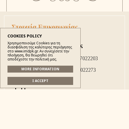
Στοιχεία Επικοινωνίας
COOKIES POLICY
Χρησιμοποιούμε Cookies για τη
Γραφεία Ιεράς Μητροπόλεως
διασφάλιση της καλύτερης περιήγησης
στο www.imdpk.gr. Αν συνεχίσετε την
πλοήγηση, θα θεωρηθεί ότι
Δελβινάκι, Τ.Κ. 44002 Τηλ.
2657022203
αποδέχεστε την πολιτική μας.
MORE INFORMATION
Κόνιτσα, Τ. Κ. 44100 Τηλ.
2655022273
I ACCEPT
Γραμματεία
Τηλ.
2655022747
Email
info@imdpk.gr