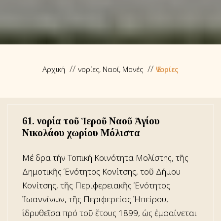
Αρχική
Ἐνορίες, Ναοί, Μονές
Ἐνορίες
61. Ἐνορία τοῦ Ἱεροῦ Ναοῦ Ἁγίου
Νικολάου χωρίου Μόλιστα
Μέ ἕδρα τήν Τοπική Κοινότητα Μολίστης, τῆς
Δημοτικῆς Ἑνότητος Κονίτσης, τοῦ Δήμου
Κονίτσης, τῆς Περιφερειακῆς Ἑνότητος
Ἰωαννίνων, τῆς Περιφερείας Ἠπείρου,
ἱδρυθεῖσα πρό τοῦ ἔτους 1899, ὡς ἐμφαίνεται