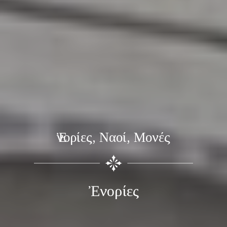
Ἐνορίες, Ναοί, Μονές
Ἐνορίες