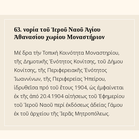
63. Ἐνορία τοῦ Ἱεροῦ Ναοῦ Ἁγίου
Ἀθανασίου χωρίου Μοναστήριον
Μέ ἕδρα τήν Τοπική Κοινότητα Μοναστηρίου,
τῆς Δημοτικῆς Ἑνότητος Κονίτσης, τοῦ Δήμου
Κονίτσης, τῆς Περιφερειακῆς Ἑνότητος
Ἰωαννίνων, τῆς Περιφερείας Ἠπείρου,
ἱδρυθεῖσα πρό τοῦ ἔτους 1904, ὡς ἐμφαίνεται
ἐκ τῆς ἀπό 20.4.1904 αἰτήσεως τοῦ Ἐφημερίου
τοῦ Ἱεροῦ Ναοῦ περί ἐκδόσεως ἀδείας Γάμου
ἐκ τοῦ ἀρχείου τῆς Ἱερᾶς Μητροπόλεως.