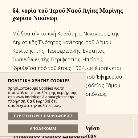
64. Ἐνορία τοῦ Ἱεροῦ Ναοῦ Ἁγίας Μαρίνης
χωρίου Νικάνωρ
Μέ ἕδρα τήν τοπική Κοινότητα Νικάνορος, τῆς
Δημοτικῆς Ἑνότητος Κονίτσης, τοῦ Δήμου
Κονίτσης, τῆς Περιφερειακῆς Ἑνότητος
Ἰωαννίνων, τῆς Περιφερείας Ἠπείρου,
ἱδρυθεῖσα πρό τοῦ ἔτους 1904, ὡς ἐμφαίνεται
ἐκ τῆς ἀπό 4.11.1904 αἰτήσεως τοῦ Ἐφημερίου
ΠΟΛΙΤΙΚΗ ΧΡΗΣΗΣ COOKIES
τοῦ Ἱεροῦ Ναοῦ περί ἐκδόσεως ἀδείας Γάμου
Χρησιμοποιούμε Cookies για τη
διασφάλιση της καλύτερης περιήγησης
ἐκ τοῦ ἀρχείου τῆς Ἱερᾶς Μητροπόλεως.
στο www.imdpk.gr. Αν συνεχίσετε την
πλοήγηση, θα θεωρηθεί ότι
αποδέχεστε την πολιτική μας.
ΠΕΡΙΣΣΟΤΕΡΕΣ ΠΛΗΡΟΦΟΡΙΕΣ
65. Ἐνορία τοῦ Ἱεροῦ Ναοῦ Ἁγίου
ΑΠΟΔΕΧΟΜΑΙ
Νικολάου χωρίου Ξηρόβαλτον