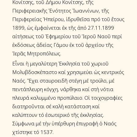
Κονίτσης, τοῦ Δήμου Κονίτσης, τῆς
Περιφερειακῆς Ἑνότητος Ἰωαννίνων, τῆς
Περιφερείας Ἠπείρου, ἱδρυθεῖσα πρό τοῦ ἔτους
1899, ὡς ἐμφαίνεται ἐκ τῆς ἀπό 27.11.1899
αἰτήσεως τοῦ Ἐφημερίου τοῦ Ἱεροῦ Ναοῦ περί
ἐκδόσεως ἀδείας Γάμου ἐκ τοῦ ἀρχείου τῆς
Ἱερᾶς Μητροπόλεως.
Εἶναι ἡ μεγαλύτερη Ἐκκλησία τοῦ χωριοῦ
Μολυβδοσκέπαστο καί χρησιμεύει ὡς κεντρικός
Ναός. Ἔχει σταυροειδῆ στέγη μέ τρούλο, μέ
πεντάπλευρη κόγχη, νάρθηκα καί στή νότια
πλευρά καλυμμένο προπύλαιο. Οἱ τοιχογραφίες
διατηροῦνται σέ καλή κατάσταση καί
καλύπτουν τό ἐσωτερικό τῆς ἐκκλησίας.
Σύμφωνα μέ τήν ὑπέρθυρη ἐπιγραφή ὁ Ναός
χτίστηκε τό 1537.