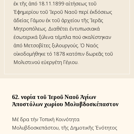
ἐκ τῆς ἀπό 18.11.1899 αἰτήσεως τοῦ
Ἐφημερίου τοῦ Ἱεροῦ Ναοῦ περί ἐκδόσεως
ἀδείας Γάμου ἐκ τοῦ ἀρχείου τῆς Ἱερᾶς
Μητροπόλεως. Διαθέτει ἐντυπωσιακά
ἐσωτερικά ξύλινα τέμπλα πού σκαλίστηκαν
ἀπό Μετσοβίτες ξυλουργούς. Ὁ Ναός
οἰκοδομήθηκε τό 1878 κατόπιν δωρεᾶς τοῦ
Μολιστινού εὐεργέτη Γέγιου.
62. Ἐνορία τοῦ Ἱεροῦ Ναοῦ Ἁγίων
Ἀποστόλων χωρίου Μολυβδοσκέπαστον
Μέ ἕδρα τήν Τοπική Κοινότητα
Μολυβδοσκεπάστου, τῆς Δημοτικῆς Ἑνότητος