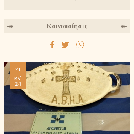
Κοινοποίησις
21
ΜΑΪ́
24