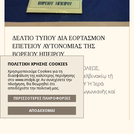
ΔΕΛΤΙΟ ΤΥΠΟΥ ΔΙΑ ΕΟΡΤΑΣΜΟΝ
ΕΠΕΤΕΙΟΥ ΑΥΤΟΝΟΜΙΑΣ ΤΗΣ
ΒΟΡΕΙΟΥ ΗΠΕΙΡΟΥ
ΠΟΛΙΤΙΚΗ ΧΡΗΣΗΣ COOKIES
ΙΕΡΑ ΜΗΤΡΟΠΟΛΙΣΔΡYΪΝΟΥΠΟΛΕΩΣ,
Χρησιμοποιούμε Cookies για τη
ΠΩΓΩΝΙΑΝΗΣ & ΚΟΝΙΤΣΗΣ Ἐν Δελβινακίῳ τῇ
διασφάλιση της καλύτερης περιήγησης
στο www.imdpk.gr. Αν συνεχίσετε την
19ῃ Μαΐου 2024 ΔΕΛΤΙΟ ΤΥΠΟΥ Ἡ Ἱερά
πλοήγηση, θα θεωρηθεί ότι
αποδέχεστε την πολιτική μας.
Μητρόπολις Δρυϊνουπόλεως, Πωγωνιανῆς καί
ΠΕΡΙΣΣΟΤΕΡΕΣ ΠΛΗΡΟΦΟΡΙΕΣ
Κονίτσης, ἐτίμη...
ΑΠΟΔΕΧΟΜΑΙ
ΔΙΑΒΑΣΤΕ ΠΕΡΙΣΣΟΤΕΡΑ