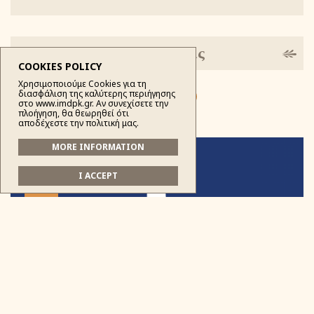
Κοινοποίησις
COOKIES POLICY
Χρησιμοποιούμε Cookies για τη
διασφάλιση της καλύτερης περιήγησης
στο www.imdpk.gr. Αν συνεχίσετε την
πλοήγηση, θα θεωρηθεί ότι
αποδέχεστε την πολιτική μας.
MORE INFORMATION
3
I ACCEPT
ΑΥΓ
21