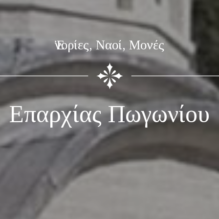
Ἐνορίες, Ναοί, Μονές
Επαρχίας Πωγωνίου