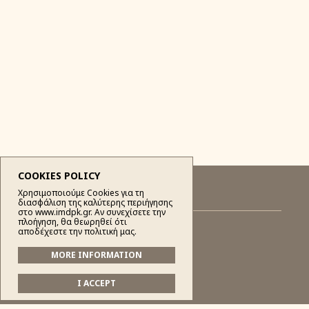
COOKIES POLICY
Χρησιμοποιούμε Cookies για τη
διασφάλιση της καλύτερης περιήγησης
στο www.imdpk.gr. Αν συνεχίσετε την
πλοήγηση, θα θεωρηθεί ότι
αποδέχεστε την πολιτική μας.
MORE INFORMATION
Ιερά Μητρόπολις
I ACCEPT
Τοπική Αγιολογία