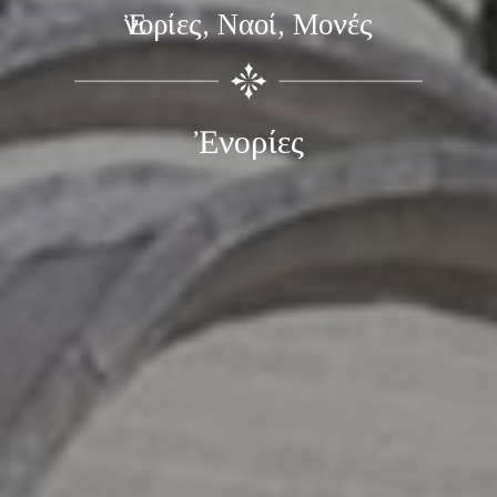
Ἐνορίες, Ναοί, Μονές
Ἐνορίες