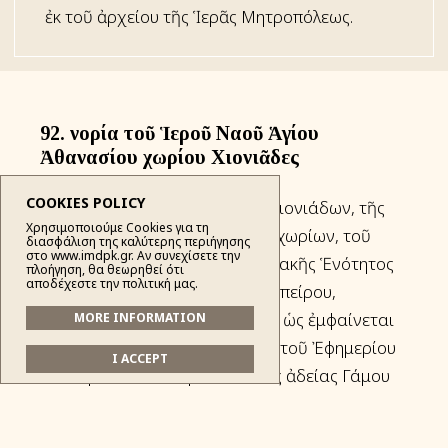
ἐκ τοῦ ἀρχείου τῆς Ἱερᾶς Μητροπόλεως.
92. Ἐνορία τοῦ Ἱεροῦ Ναοῦ Ἁγίου
Ἀθανασίου χωρίου Χιονιᾶδες
COOKIES POLICY
Μέ ἕδρα τήν Τοπική Κοινότητα Χιονιάδων, τῆς
Χρησιμοποιούμε Cookies για τη
Δημοτικῆς Ἑνότητος Μαστοροχωρίων, τοῦ
διασφάλιση της καλύτερης περιήγησης
στο www.imdpk.gr. Αν συνεχίσετε την
Δήμου Κονίτσης, τῆς Περιφερειακῆς Ἑνότητος
πλοήγηση, θα θεωρηθεί ότι
αποδέχεστε την πολιτική μας.
Ἰωαννίνων, τῆς Περιφερείας Ἠπείρου,
ἱδρυθεῖσα πρό τοῦ ἔτους 1901, ὡς ἐμφαίνεται
MORE INFORMATION
ἐκ τῆς ἀπό 21.7.1901 αἰτήσεως τοῦ Ἐφημερίου
I ACCEPT
τοῦ Ἱεροῦ Ναοῦ περί ἐκδόσεως ἀδείας Γάμου
ἐκ τοῦ ἀρχείου τῆς Ἱερᾶς Μητροπόλεως.
Βάσει ἐπιγραφῶν πού βρίσκονται στό