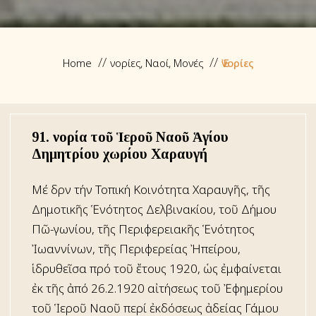
Home
Ἐνορίες, Ναοί, Μονές
Ἐνορίες
91. Ἐνορία τοῦ Ἱεροῦ Ναοῦ Ἁγίου
Δημητρίου χωρίου Xαραυγή
Μέ ἕδρν τήν Τοπική Κοινότητα Χαραυγῆς, τῆς
Δημοτικῆς Ἑνότητος Δελβινακίου, τοῦ Δήμου
Πῶ-γωνίου, τῆς Περιφερειακῆς Ἑνότητος
Ἰωαννίνων, τῆς Περιφερείας Ἠπείρου,
ἱδρυθεῖσα πρό τοῦ ἔτους 1920, ὡς ἐμφαίνεται
ἐκ τῆς ἀπό 26.2.1920 αἰτήσεως τοῦ Ἐφημερίου
τοῦ Ἱεροῦ Ναοῦ περί ἐκδόσεως ἀδείας Γάμου