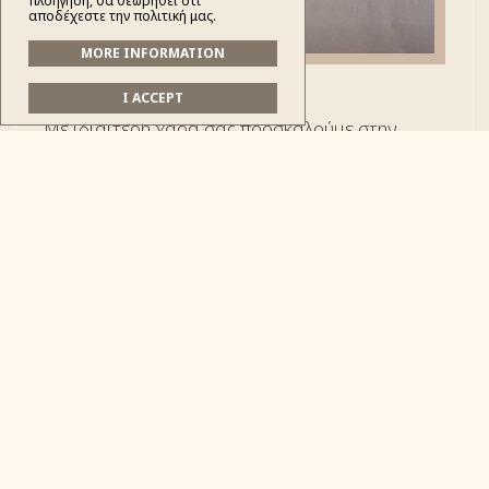
πλοήγηση, θα θεωρηθεί ότι
αποδέχεστε την πολιτική μας.
MORE INFORMATION
I ACCEPT
Με ιδιαίτερη χαρά σας προσκαλούμε στην
ενημερωτική εκδήλωση που διοργανώνεται με
στόχο την ανάδειξη της σημασίας της
κοινωνικής συνοχής και της ψυχολογικής
υποστήριξης στην επαρχία μας, την
Κυριακή,
17 Μαΐου 2026 στις 18:00 στην
Αίθουσα Εκδηλώσεων Δημαρχείου
Κόνιτσας.
Το κεντρικό θέμα της εκδήλωσης είναι
«Το
Αίσθημα του "Ανήκειν": Η Ψυχολογική
Διάσταση και η Ενορία ως Κοινότητα»
.